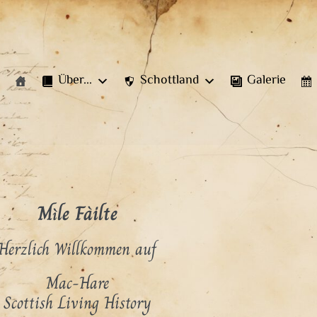
Über...
Schottland
Galerie
Mìle Fàilte
Herzlich Willkommen auf
Mac-Hare
Scottish Living History