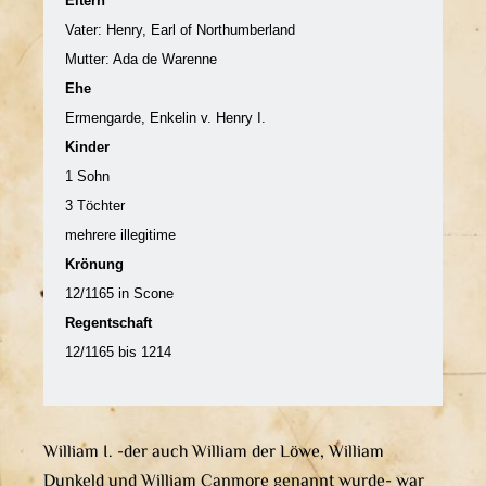
Eltern
Vater: Henry, Earl of Northumberland
Mutter:
Ada de Warenne
Ehe
Ermengarde, Enkelin v. Henry I.
Kinder
1 Sohn
3 Töchter
mehrere illegitime
Krönung
12/1165 in Scone
Regentschaft
12/1165 bis 1214
William I. -der auch William der Löwe, William
Dunkeld und William Canmore genannt wurde- war