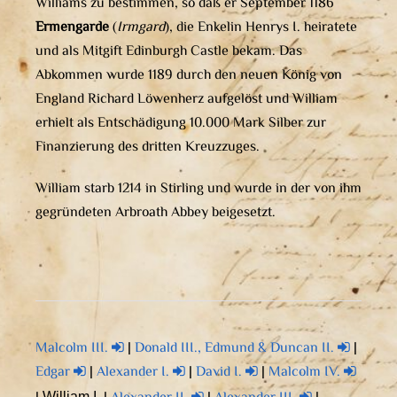
Williams zu bestimmen, so daß er September 1186
Ermengarde
(
Irmgard
), die Enkelin Henrys I. heiratete
und als Mitgift Edinburgh Castle bekam. Das
Abkommen wurde 1189 durch den neuen König von
England Richard Löwenherz aufgelöst und William
erhielt als Entschädigung 10.000 Mark Silber zur
Finanzierung des dritten Kreuzzuges.
William starb 1214 in Stirling und wurde in der von ihm
gegründeten Arbroath Abbey beigesetzt.
Malcolm III.
|
Donald III., Edmund & Duncan II.
|
Edgar
|
Alexander I.
|
David I.
|
Malcolm IV.
William I.