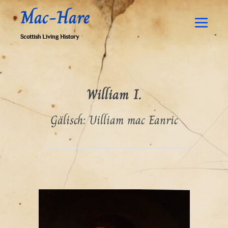
Zum
Mac-Hare
Inhalt
springen
Men
Scottish Living History
Schal
William I.
Gälisch: Uilliam mac Eanric