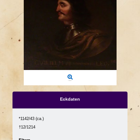
Eckdaten
*1142/43 (ca.)
†12/1214