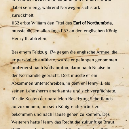
Verhältnis zwischen Schottland und Frankreich war
dabei sehr eng, während Norwegen sich stark
zurückhielt.
1152 erbte William den Titel des
Earl of Northumbria
,
musste diesen allerdings 1157 an den englischen König
Henry II. abtreten.
Bei einem Feldzug 1174 gegen die englische Armee, die
er persönlich anführte, wurde er gefangen genommen
und zuerst nach Nothampton, dann nach Falaise in
der Normandie gebracht. Dort musste er ein
Abkommen unterschreiben, in dem er Henry II. als
seinen Lehnsherrn anerkannte und sich verpflichtete,
für die Kosten der parallelen Besetzung Schottlands
aufzukommen, um sein Königreich zurück zu
bekommen und nach Hause gehen zu können. Des
Weiteren hatte Henry das Recht die zukünftige Braut