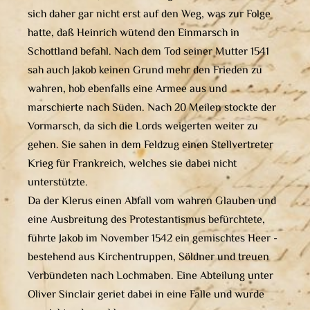
sich daher gar nicht erst auf den Weg, was zur Folge
hatte, daß Heinrich wütend den Einmarsch in
Schottland befahl. Nach dem Tod seiner Mutter 1541
sah auch Jakob keinen Grund mehr den Frieden zu
wahren, hob ebenfalls eine Armee aus und
marschierte nach Süden. Nach 20 Meilen stockte der
Vormarsch, da sich die Lords weigerten weiter zu
gehen. Sie sahen in dem Feldzug einen Stellvertreter
Krieg für Frankreich, welches sie dabei nicht
unterstützte.
Da der Klerus einen Abfall vom wahren Glauben und
eine Ausbreitung des Protestantismus befürchtete,
führte Jakob im November 1542 ein gemischtes Heer -
bestehend aus Kirchentruppen, Söldner und treuen
Verbündeten nach Lochmaben. Eine Abteilung unter
Oliver Sinclair geriet dabei in eine Falle und wurde