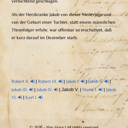
vernichtend geschlagen.
Als der Herzkranke Jakob von dieser Niederlage und
von der Geburt einer Tochter, statt einem männlichen
Thronfolger erfuhr, war offenbar so erschüttert, daß
er kurz darauf im Dezember starb.
Robert II.
|
Robert III.
|
Jakob I.
|
Jakob II.
|
Jakob III.
|
Jakob IV.
|
|
Maria I.
|
Jakob
Jakob V.
VI.
|
Karl I.
© 2026 - Mac-Hare | All rights reserved