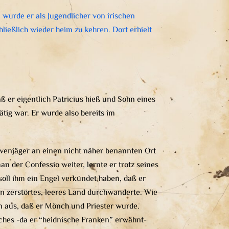
, wurde er als Jugendlicher von irischen
ließlich wieder heim zu kehren. Dort erhielt
aß er eigentlich Patricius hieß und Sohn eines
ätig war. Er wurde also bereits im
avenjäger an einen nicht näher benannten Ort
n der Confessio weiter, lernte er trotz seines
oll ihm ein Engel verkündet haben, daß er
in zerstörtes, leeres Land durchwanderte. Wie
on aus, daß er Mönch und Priester wurde.
lches -da er “heidnische Franken” erwähnt-