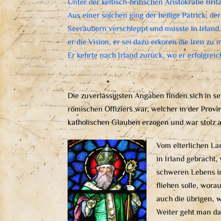
Unter der keltisch-britischen Aristokratie Brit
Aus einer solchen ging der heilige Patrick, de
Seeräubern verschleppt und musste in Irland a
er die Vision, er sei dazu erkoren die Iren zu 
Er kehrte nach Irland zurück, wo er erfolgrei
Die zuverlässigsten Angaben finden sich in sei
römischen Offiziers war, welcher in der Provi
katholischen Glauben erzogen und war stolz a
Vom elterlichen La
in Irland gebracht,
schweren Lebens in
fliehen solle, wor
auch die übrigen, 
Weiter geht man da