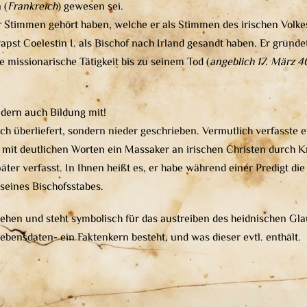
 (
Frankreich
) gewesen sei.
r Stimmen gehört haben, welche er als Stimmen des irischen Volkes
Papst Coelestin I. als Bischof nach Irland gesandt haben. Er grün
 missionarische Tätigkeit bis zu seinem Tod (
angeblich 17. März 4
ndern auch Bildung mit!
 überliefert, sondern nieder geschrieben. Vermutlich verfasste e
r mit deutlichen Worten ein Massaker an irischen Christen durch K
er verfasst. In Ihnen heißt es, er habe während einer Predigt die
seines Bischofsstabes.
u sehen und steht symbolisch für das austreiben des heidnischen G
ebensdaten- ein Faktenkern besteht, und was dieser evtl. enthält.