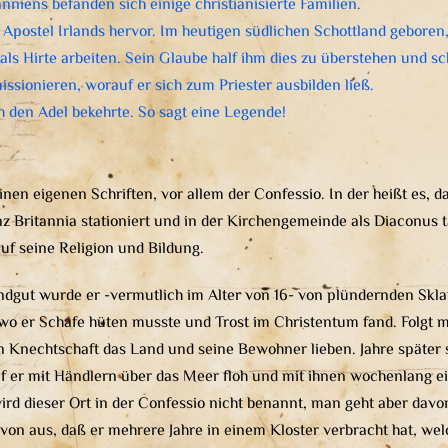
anniens befanden sich einige christianisierte Familien.
r Apostel Irlands hervor. Im heutigen südlichen Schottland geboren
ls Hirte arbeiten. Sein Glaube half ihm dies zu überstehen und sch
missionieren, worauf er sich zum Priester ausbilden ließ.
ch den Adel bekehrte. So sagt eine Legende!
nen eigenen Schriften, vor allem der Confessio. In der heißt es, d
nz Britannia stationiert und in der Kirchengemeinde als Diaconus t
uf seine Religion und Bildung.
ndgut wurde er -vermutlich im Alter von 16- von plündernden Skl
 wo er Schafe hüten musste und Trost im Christentum fand. Folgt ma
 Knechtschaft das Land und seine Bewohner lieben. Jahre später s
auf er mit Händlern über das Meer floh und mit ihnen wochenlang e
wird dieser Ort in der Confessio nicht benannt, man geht aber dav
von aus, daß er mehrere Jahre in einem Kloster verbracht hat, we