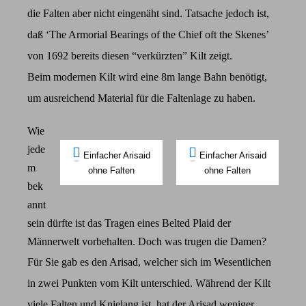
die Falten aber nicht eingenäht sind. Tatsache jedoch ist,
daß ‘The Armorial Bearings of the Chief oft the Skenes’
von 1692 bereits diesen “verkürzten” Kilt zeigt.
Beim modernen Kilt wird eine 8m lange Bahn benötigt,
um ausreichend Material für die Faltenlage zu haben.
Wie
jede
Einfacher Arisaid
Einfacher Arisaid
m
ohne Falten
ohne Falten
bek
annt
sein dürfte ist das Tragen eines Belted Plaid der
Männerwelt vorbehalten. Doch was trugen die Damen?
Für Sie gab es den Arisad, welcher sich im Wesentlichen
in zwei Punkten vom Kilt unterschied. Während der Kilt
viele Falten und Knielang ist, hat der Arisad weniger