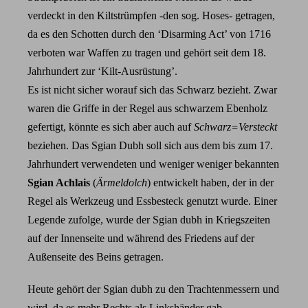
verdeckt in den Kiltstrümpfen -den sog. Hoses- getragen,
da es den Schotten durch den ‘Disarming Act’ von 1716
verboten war Waffen zu tragen und gehört seit dem 18.
Jahrhundert zur ‘Kilt-Ausrüstung’.
Es ist nicht sicher worauf sich das Schwarz bezieht. Zwar
waren die Griffe in der Regel aus schwarzem Ebenholz
gefertigt, könnte es sich aber auch auf
Schwarz=Versteckt
beziehen. Das Sgian Dubh soll sich aus dem bis zum 17.
Jahrhundert verwendeten und weniger weniger bekannten
Sgian Achlais
(
Ärmeldolch
) entwickelt haben, der in der
Regel als Werkzeug und Essbesteck genutzt wurde. Einer
Legende zufolge, wurde der Sgian dubh in Kriegszeiten
auf der Innenseite und während des Friedens auf der
Außenseite des Beins getragen.
Heute gehört der Sgian dubh zu den Trachtenmessern und
wird, da es mehr Rechts als Linkshänder gab,