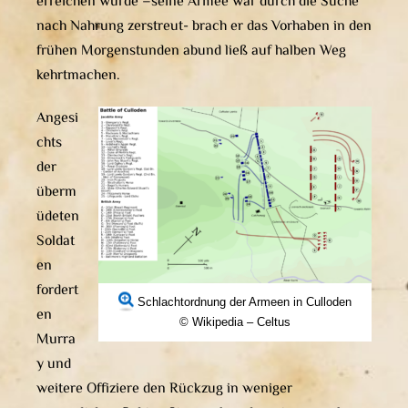
erreichen würde –seine Armee war durch die Suche
nach Nahrung zerstreut- brach er das Vorhaben in den
frühen Morgenstunden abund ließ auf halben Weg
kehrtmachen.
Angesi
chts
der
überm
üdeten
Soldat
en
fordert
Schlachtordnung der Armeen in Culloden
en
© Wikipedia – Celtus
Murra
y und
weitere Offiziere den Rückzug in weniger