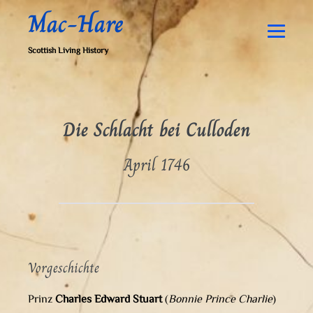
Zum
Mac-Hare
Inhalt
springen
Men
Scottish Living History
Schal
Die Schlacht bei Culloden
April 1746
Vorgeschichte
Prinz
Charles Edward Stuart
(
Bonnie Prince Charlie
)