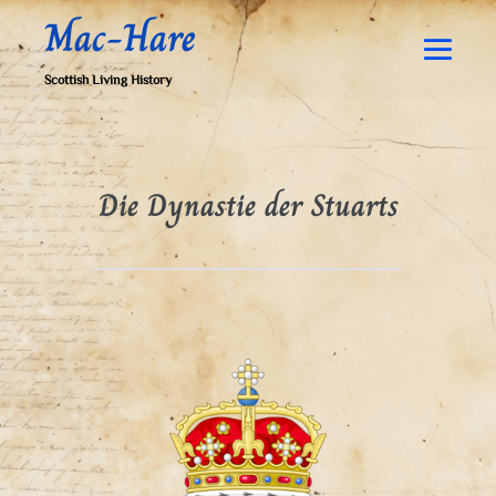
Zum
Mac-Hare
Inhalt
springen
Men
Scottish Living History
Schal
Die Dynastie der Stuarts