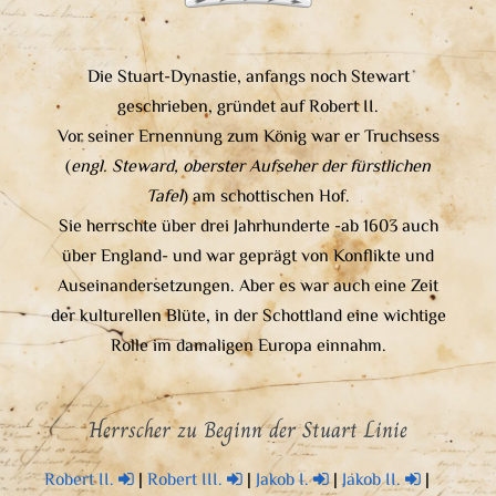
Die Stuart-Dynastie, anfangs noch Stewart
geschrieben, gründet auf Robert II.
Vor seiner Ernennung zum König war er Truchsess
(
engl. Steward, oberster Aufseher der fürstlichen
Tafel
) am schottischen Hof.
Sie herrschte über drei Jahrhunderte -ab 1603 auch
über England- und war geprägt von Konflikte und
Auseinandersetzungen. Aber es war auch eine Zeit
der kulturellen Blüte, in der Schottland eine wichtige
Rolle im damaligen Europa einnahm.
Herrscher zu Beginn der Stuart Linie
Robert II.
|
Robert III.
|
Jakob I.
|
Jakob II.
|