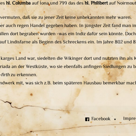
des
hl. Columba
auf Iona und 799 das des
hl. Philibert
auf Noirmout
 vermuten, daß sie zu jener Zeit keine unbekannten mehr waren.
 aber auch regen Handel gegeben haben. In jüngster Zeit fand man in
llen dort begraben wurden -was ein Indiz dafür sein könnte. Doc
 auf Lindisfarne als Beginn des Schreckens ein. Im Jahre 802 und 
 karges Land war, siedelten die Wikinger dort und nutzten ihn als
riada an der Westküste, wo sie ebenfalls anfingen Siedlungen zu 
-firth
zu erkennen.
andwerk mit, was sich z.B. beim späteren Hausbau bemerkbar mac
Impre
Facebook